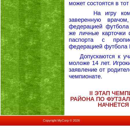
может состоятся в тот
На игру коман
заверенную врачом
федерацией футбола 
же личные карточки 
паспорта с пропи
федерацией футбола Н
Допускаются к уч
моложе 14 лет. Игрок
заявление от родител
чемпионате.
II
ЭТАП ЧЕМП
РАЙОНА ПО ФУТЗАЛУ
НАЧНЁТСЯ 
Copyright MyCorp © 2026