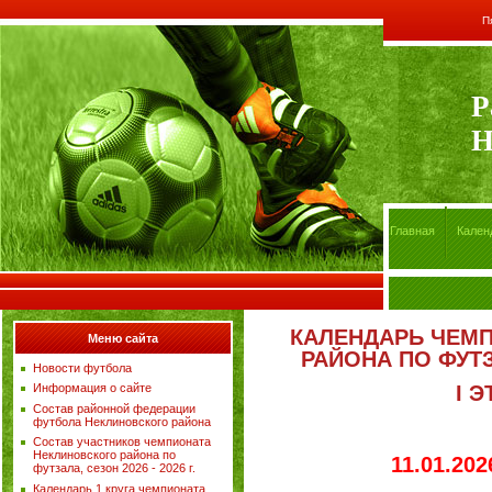
П
Р
Н
Главная
Кален
КАЛЕНДАРЬ ЧЕМ
Меню сайта
РАЙОНА ПО ФУТЗА
Новости футбола
I
ЭТ
Информация о сайте
Состав районной федерации
футбола Неклиновского района
Состав участников чемпионата
Неклиновского района по
11.01.202
футзала, сезон 2026 - 2026 г.
Календарь 1 круга чемпионата