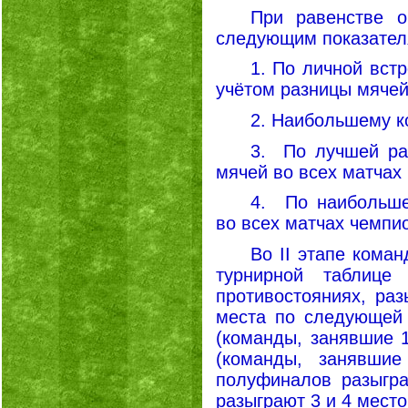
При равенстве о
следующим показател
1. По личной вст
учётом разницы мячей
2. Наибольшему к
3. По лучшей ра
мячей во всех матчах
4. По наибольше
во всех матчах чемпи
Во
II
этапе команд
турнирной таблиц
противостояниях, ра
места по следующе
(команды, занявшие 1
(команды, занявши
полуфиналов разыгра
разыграют 3 и 4 место