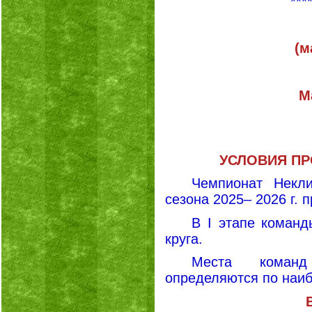
***
(м
М
УСЛОВИЯ П
Чемпионат Некли
сезона 2025– 2026 г. п
В
I
этапе команд
круга.
Места коман
определяются по наи