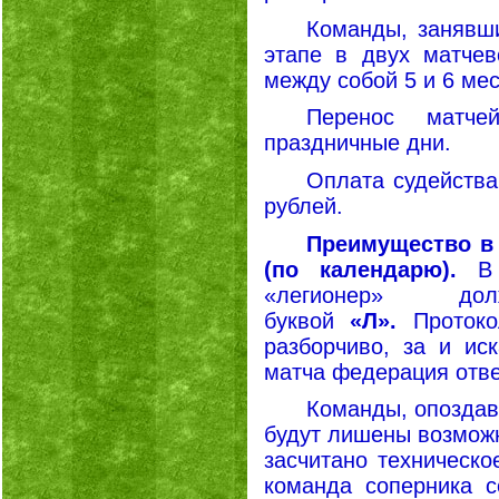
Команды, заняв
этапе в двух матчев
между собой 5 и 6 мес
Перенос матче
праздничные дни.
Оплата судейства
рублей.
Преимущество в
(по календарю).
В 
«легионер» д
буквой
«Л».
Протоко
разборчиво, за и ис
матча федерация отве
Команды, опоздавш
будут лишены возможн
засчитано техническ
команда соперника с