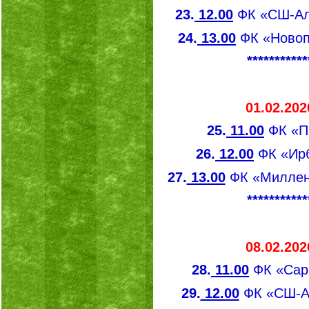
23.
12.00
ФК «СШ-Аль
24.
13.00
ФК «Новоп
***********
01.02.202
25.
11.00
ФК «П
26.
12.00
ФК «Ирб
27.
13.00
ФК «Миллен
***********
08.02.202
28.
11.00
ФК «Сар
29.
12.00
ФК «СШ-Ал