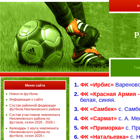
В
Р
Гла
1.
ФК «Ирбис»
Вареновс
Меню сайта
2.
ФК «Красная Армия 
Новости футбола
белая, синяя.
Информация о сайте
Состав районной федерации
3.
ФК «Самбек»
с. Самб
футбола Неклиновского района
Состав участников чемпионата
4.
ФК «Сармат»
с. А. М
Неклиновского района по
футзала, сезон 2026 - 2026 г.
5.
ФК «Приморка»
с. Пр
Календарь 1 круга чемпионата
Неклиновского района по
футболу, сезон 2026 г.
6.
ФК «Натальевка»
с. 