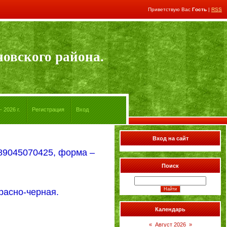
Приветствую Вас
Гость
|
RSS
овского района.
 2026 г.
Регистрация
Вход
Вход на сайт
 89045070425, форма –
Поиск
расно-черная.
Календарь
«
Август 2026
»