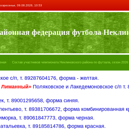
оскресенье, 09.08.2026, 10:53
айонная федерация футбола Неклин
вная
Состав участников чемпионата Неклиновского района по футзала, сезон 2026 -
кое с/п, т. 89287604176, форма - желтая.
- Лиманный»
Поляковское и Лакедемоновское с/п т.
ек, т. 89001295658, форма синяя.
елентьево, т. 89381706672, форма комбинированная к
иморка, т. 89061847773, форма черная.
Натальевка, т. 89185814786, форма красная.