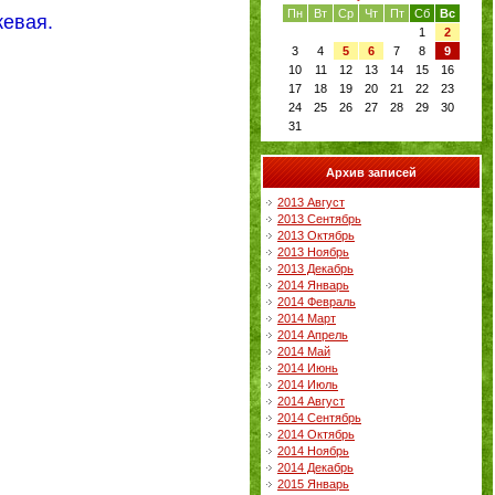
Пн
Вт
Ср
Чт
Пт
Сб
Вс
евая.
1
2
3
4
5
6
7
8
9
10
11
12
13
14
15
16
17
18
19
20
21
22
23
24
25
26
27
28
29
30
31
Архив записей
2013 Август
2013 Сентябрь
2013 Октябрь
2013 Ноябрь
2013 Декабрь
2014 Январь
2014 Февраль
2014 Март
2014 Апрель
2014 Май
2014 Июнь
2014 Июль
2014 Август
2014 Сентябрь
2014 Октябрь
2014 Ноябрь
2014 Декабрь
2015 Январь