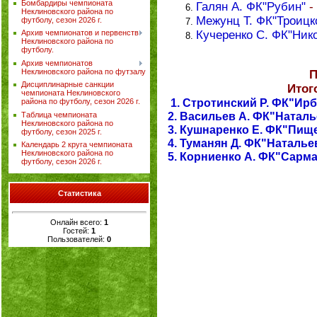
Бомбардиры чемпионата
Галян А. ФК"Рубин"
-
Неклиновского района по
Межунц Т. ФК"Троицко
футболу, сезон 2026 г.
Кучеренко С. ФК"Ник
Архив чемпионатов и первенств
Неклиновского района по
футболу.
Архив чемпионатов
Неклиновского района по футзалу
П
Дисциплинарные санкции
Итог
чемпионата Неклиновского
1.
Стротинский Р. ФК"Ирб
района по футболу, сезон 2026 г.
2. Васильев А. ФК"Наталь
Таблица чемпионата
Неклиновского района по
3.
Кушнаренко Е. ФК"Пищ
футболу, сезон 2025 г.
4. Туманян Д. ФК"Наталье
Календарь 2 круга чемпионата
Неклиновского района по
5. Корниенко А. ФК"Сарма
футболу, сезон 2026 г.
Статистика
Онлайн всего:
1
Гостей:
1
Пользователей:
0