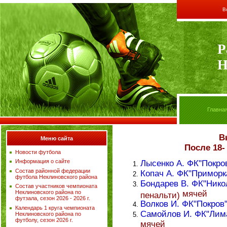
В
Р
Н
Главна
В
Меню сайта
После 18- 
Новости футбола
Информация о сайте
Лысенко А. ФК"Покро
Состав районной федерации
Копач А. ФК"Приморк
футбола Неклиновского района
Бондарев В. ФК"Нико
Состав участников чемпионата
мячей
Неклиновского района по
пенальти)
футзала, сезон 2026 - 2026 г.
Волков И. ФК"Покров
Календарь 1 круга чемпионата
Самойлов И. ФК"Лим
Неклиновского района по
футболу, сезон 2026 г.
мячей