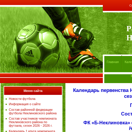
С
Р
Н
Главная
Кале
Календарь первенства 
Меню сайта
сез
Новости футбола
Информация о сайте
Состав районной федерации
Сост
футбола Неклиновского района
Состав участников чемпионата
ФК «Б-Неклиновка» 
Неклиновского района по
футзала, сезон 2026 - 2026 г.
Н
Календарь 1 круга чемпионата