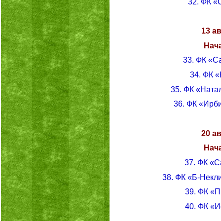
32. ФК «
13 а
Нача
33. ФК «С
34. ФК 
35. ФК «Ната
36. ФК «Ирб
20 а
Нача
37. ФК «
38. ФК «Б-Некл
39. ФК «
40. ФК «