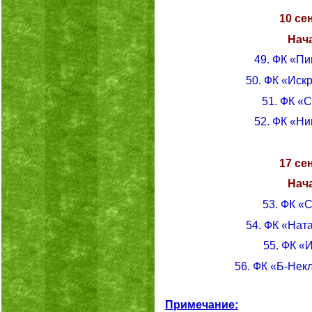
10 се
Нача
49. ФК «П
50. ФК «Иск
51. ФК «
52. ФК «Ни
17 се
Нача
53. ФК «
54. ФК «Нат
55. ФК «
56. ФК «Б-Нек
Примечание: