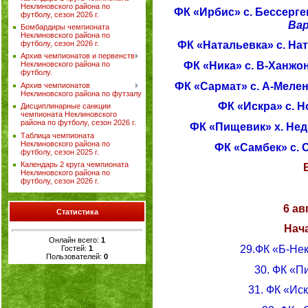
Неклиновского района по
ФК «Ирбис» с. Бессерге
футболу, сезон 2026 г.
Вар
Бомбардиры чемпионата
Неклиновского района по
ФК «Натальевка» с. На
футболу, сезон 2026 г.
Архив чемпионатов и первенств
ФК «Ника» с. В-Ханжо
Неклиновского района по
футболу.
ФК «Сармат» с. А-Меле
Архив чемпионатов
Неклиновского района по футзалу
ФК «Искра» с. 
Дисциплинарные санкции
чемпионата Неклиновского
района по футболу, сезон 2026 г.
ФК «Пищевик» х. Нед
Таблица чемпионата
Неклиновского района по
ФК «Самбек» с. 
футболу, сезон 2025 г.
Календарь 2 круга чемпионата
Неклиновского района по
футболу, сезон 2026 г.
6 ав
Статистика
Нача
Онлайн всего:
1
29.ФК «Б-Не
Гостей:
1
Пользователей:
0
30. ФК «П
31. ФК «Ис