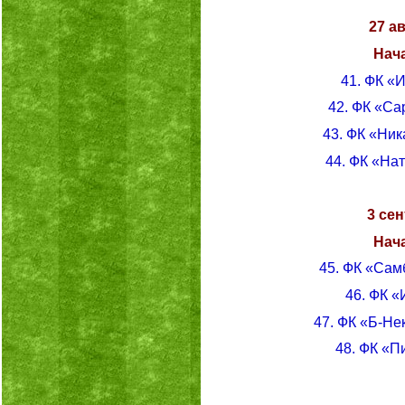
27 а
Нача
41. ФК «
42. ФК «Са
43. ФК «Ник
44. ФК «На
3 сен
Нача
45. ФК «Сам
46. ФК 
47. ФК «Б-Не
48. ФК «П