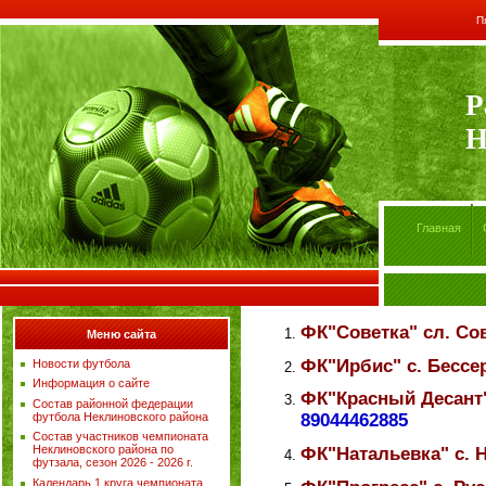
П
Р
Н
Главная
ФК"Советка" сл. Со
Меню сайта
ФК"Ирбис" с. Бессе
Новости футбола
Информация о сайте
ФК"Красный Десант
Состав районной федерации
футбола Неклиновского района
89044462885
Состав участников чемпионата
Неклиновского района по
ФК"Натальевка"
с. 
футзала, сезон 2026 - 2026 г.
Календарь 1 круга чемпионата