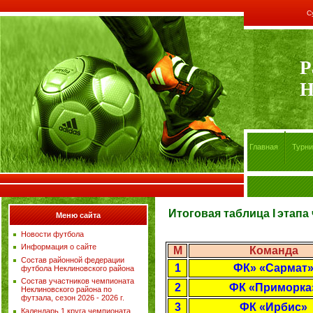
С
Р
Н
Главная
Турни
Итоговая таблица
I
этапа
Меню сайта
Новости футбола
Информация о сайте
М
Команда
Состав районной федерации
1
ФК» «Сармат
футбола Неклиновского района
Состав участников чемпионата
2
ФК «Приморка
Неклиновского района по
футзала, сезон 2026 - 2026 г.
3
ФК «Ирбис»
Календарь 1 круга чемпионата